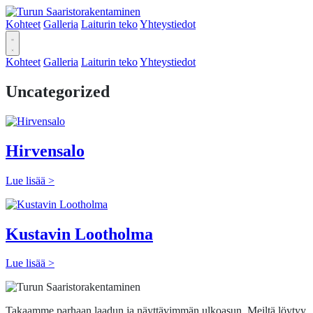
Kohteet
Galleria
Laiturin teko
Yhteystiedot
Kohteet
Galleria
Laiturin teko
Yhteystiedot
Uncategorized
Hirvensalo
Lue lisää >
Kustavin Lootholma
Lue lisää >
Takaamme parhaan laadun ja näyttävimmän ulkoasun. Meiltä löytyy