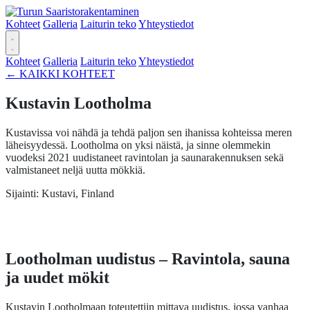
Kohteet
Galleria
Laiturin teko
Yhteystiedot
Kohteet
Galleria
Laiturin teko
Yhteystiedot
←
KAIKKI KOHTEET
Kustavin Lootholma
Kustavissa voi nähdä ja tehdä paljon sen ihanissa kohteissa meren
läheisyydessä. Lootholma on yksi näistä, ja sinne olemmekin
vuodeksi 2021 uudistaneet ravintolan ja saunarakennuksen sekä
valmistaneet neljä uutta mökkiä.
Sijainti:
Kustavi, Finland
Lootholman uudistus – Ravintola, sauna
ja uudet mökit
Kustavin Lootholmaan toteutettiin mittava uudistus, jossa vanhaa