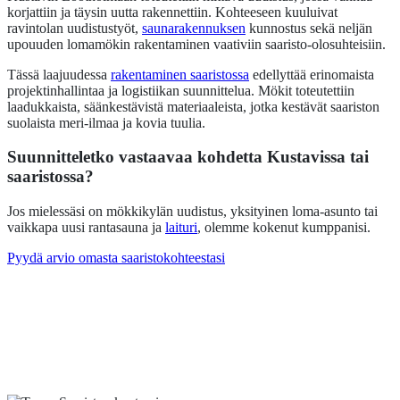
korjattiin ja täysin uutta rakennettiin. Kohteeseen kuuluivat
ravintolan uudistustyöt,
saunarakennuksen
kunnostus sekä neljän
upouuden lomamökin rakentaminen vaativiin saaristo-olosuhteisiin.
Tässä laajuudessa
rakentaminen saaristossa
edellyttää erinomaista
projektinhallintaa ja logistiikan suunnittelua. Mökit toteutettiin
laadukkaista, säänkestävistä materiaaleista, jotka kestävät saariston
suolaista meri-ilmaa ja kovia tuulia.
Suunnitteletko vastaavaa kohdetta Kustavissa tai
saaristossa?
Jos mielessäsi on mökkikylän uudistus, yksityinen loma-asunto tai
vaikkapa uusi rantasauna ja
laituri
, olemme kokenut kumppanisi.
Pyydä arvio omasta saaristokohteestasi