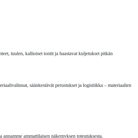
, tuulen, kallioiset tontit ja haastavat kuljetukset pitkän
aalivalinnat, säänkestävät perustukset ja logistiikka – materiaalien
n ja annamme ammattilaisen näkemyksen toteutuksesta.