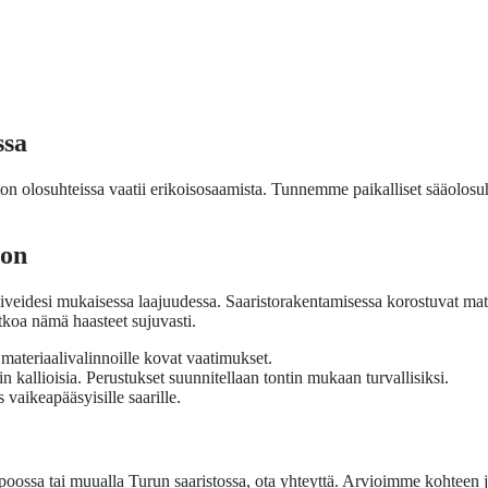
ssa
 olosuhteissa vaatii erikoisosaamista. Tunnemme paikalliset sääolosuhteet
oon
veidesi mukaisessa laajuudessa. Saaristorakentamisessa korostuvat materi
atkoa nämä haasteet sujuvasti.
 materiaalivalinnoille kovat vaatimukset.
in kallioisia. Perustukset suunnitellaan tontin mukaan turvallisiksi.
aikeapääsyisille saarille.
ppoossa tai muualla Turun saaristossa, ota yhteyttä. Arvioimme kohtee