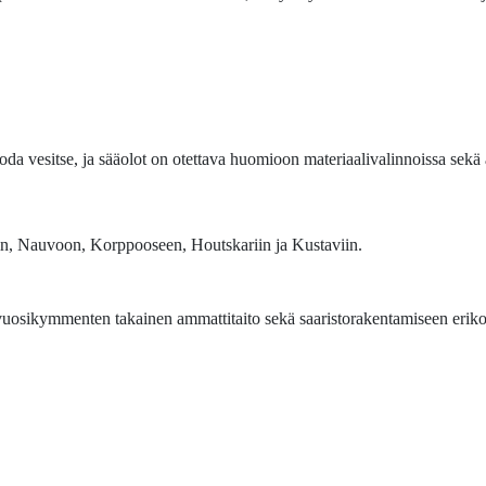
oda vesitse, ja sääolot on otettava huomioon materiaalivalinnoissa sekä 
iin, Nauvoon, Korppooseen, Houtskariin ja Kustaviin.
uosikymmenten takainen ammattitaito sekä saaristorakentamiseen eriko