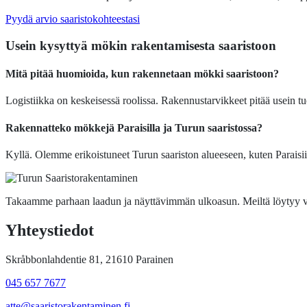
Pyydä arvio saaristokohteestasi
Usein kysyttyä mökin rakentamisesta saaristoon
Mitä pitää huomioida, kun rakennetaan mökki saaristoon?
Logistiikka on keskeisessä roolissa. Rakennustarvikkeet pitää usein tu
Rakennatteko mökkejä Paraisilla ja Turun saaristossa?
Kyllä. Olemme erikoistuneet Turun saariston alueeseen, kuten Parais
Takaamme parhaan laadun ja näyttävimmän ulkoasun. Meiltä löytyy v
Yhteystiedot
Skråbbonlahdentie 81, 21610 Parainen
045 657 7677
atte@saaristorakentaminen.fi