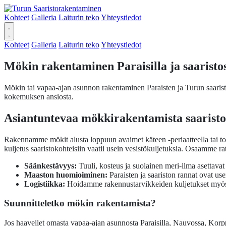
Kohteet
Galleria
Laiturin teko
Yhteystiedot
Kohteet
Galleria
Laiturin teko
Yhteystiedot
Mökin rakentaminen Paraisilla ja saaristo
Mökin tai vapaa-ajan asunnon rakentaminen Paraisten ja Turun saariston
kokemuksen ansiosta.
Asiantuntevaa mökkirakentamista saarist
Rakennamme mökit alusta loppuun avaimet käteen -periaatteella tai toi
kuljetus saaristokohteisiin vaatii usein vesistökuljetuksia. Osaamme r
Säänkestävyys:
Tuuli, kosteus ja suolainen meri-ilma asettavat
Maaston huomioiminen:
Paraisten ja saariston rannat ovat use
Logistiikka:
Hoidamme rakennustarvikkeiden kuljetukset myös v
Suunnitteletko mökin rakentamista?
Jos haaveilet omasta vapaa-ajan asunnosta Paraisilla, Nauvossa, Kor