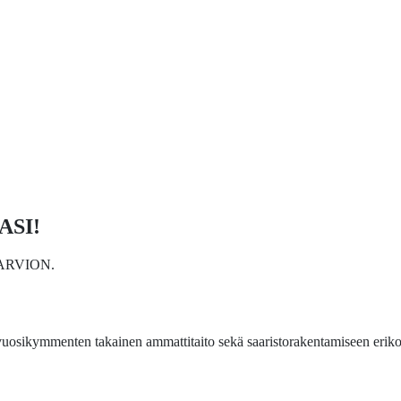
ASI!
ARVION.
uosikymmenten takainen ammattitaito sekä saaristorakentamiseen eriko